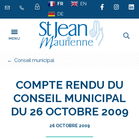
Gestion des traceurs
Aller
FR
EN
au
DE
contenu
MENU
FERMER
Conseil municipal
COMPTE RENDU DU
CONSEIL MUNICIPAL
DU 26 OCTOBRE 2009
26 OCTOBRE 2009