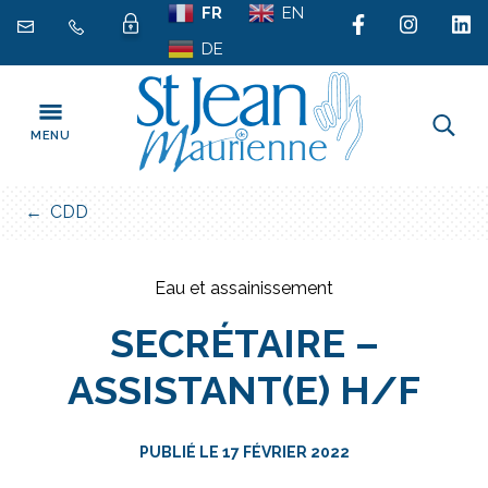
Gestion des traceurs
Aller
FR
EN
au
DE
contenu
MENU
FERMER
CDD
Eau et assainissement
SECRÉTAIRE –
ASSISTANT(E) H/F
PUBLIÉ LE
17 FÉVRIER 2022