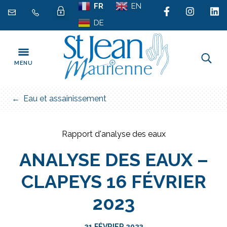
Gestion des traceurs
Aller
FR
EN
au
DE
contenu
MENU
FERMER
Eau et assainissement
Rapport d'analyse des eaux
ANALYSE DES EAUX –
CLAPEYS 16 FÉVRIER
2023
21 FÉVRIER 2023