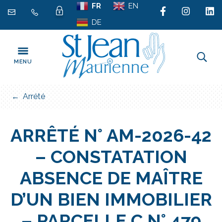
Gestion des traceurs
Aller
FR
EN
au
DE
contenu
MENU
FERMER
Arrété
ARRÊTÉ N° AM-2026-42
– CONSTATATION
ABSENCE DE MAÎTRE
D’UN BIEN IMMOBILIER
– PARCELLE C N° 479